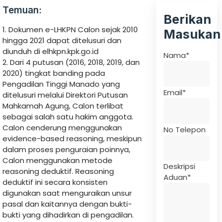
Temuan:
Berikan
1. Dokumen e-LHKPN Calon sejak 2010
Masukan
hingga 2021 dapat ditelusuri dan
diunduh di elhkpn.kpk.go.id
Nama
*
2. Dari 4 putusan (2016, 2018, 2019, dan
2020) tingkat banding pada
Pengadilan Tinggi Manado yang
Email
*
ditelusuri melalui Direktori Putusan
Mahkamah Agung, Calon terlibat
sebagai salah satu hakim anggota.
Calon cenderung menggunakan
No Telepon
evidence-based reasoning, meskipun
dalam proses penguraian poinnya,
Calon menggunakan metode
Deskripsi
reasoning deduktif. Reasoning
Aduan
*
deduktif ini secara konsisten
digunakan saat menguraikan unsur
pasal dan kaitannya dengan bukti-
bukti yang dihadirkan di pengadilan.