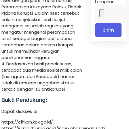
riset dengan judul “Implementasi
Lampiran
Perampasan Kekayaan Pelaku Tindak
Pidana Korupsi. Dalam riset tersebut
calon menjelaskan lebih lanjut
mengenai sejumlah regulasi yang
Kirim
mengatur mengenai perampasan
aset sebagai bagian dari pidana
tambahan dalam perkara korupsi
untuk memulihkan kerugian
perekonomian negara.
4. Berdasarkan hasil penelusuran,
terdapat dua media sosial milik calon
(Instagram dan Facebook) namun
tidak ditemukan unggahan status
terkait dengan isu antikorupsi.
Bukti Pendukung:
Dapat diakses di
https://elhkpn.kpk.go.id/
https://jurnal.fh.unila.ac.id/index.php/cepalo/arti