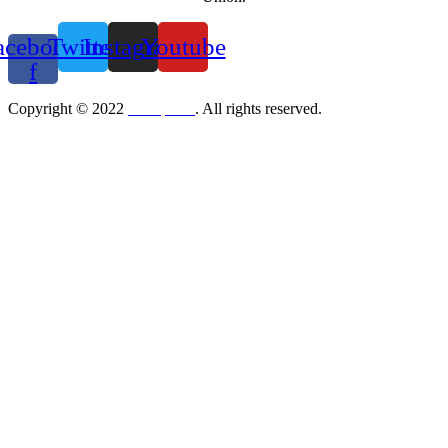
acebook-
Twitter
Instagram
Youtube
f
Copyright © 2022
Korupedia
. All rights reserved.