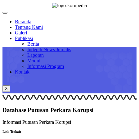
Beranda
Tentang Kami
Galeri
Publikasi
Berita
Indepth News Jurnalis
Laporan
Modul
Informasi Program
Kontak
X
Database Putusan Perkara
Korupsi
Informasi Putusan Perkara Korupsi
Link Terkait