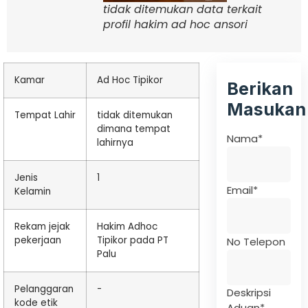
tidak ditemukan data terkait
profil hakim ad hoc ansori
Kamar
Ad Hoc Tipikor
Berikan
Masukan
Tempat Lahir
tidak ditemukan
dimana tempat
Nama
*
lahirnya
Jenis
1
Email
*
Kelamin
Rekam jejak
Hakim Adhoc
pekerjaan
Tipikor pada PT
No Telepon
Palu
Pelanggaran
-
Deskripsi
kode etik
Aduan
*